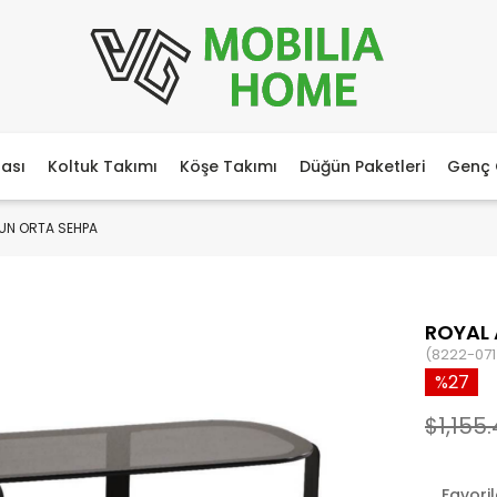
ası
Koltuk Takımı
Köşe Takımı
Düğün Paketleri
Genç 
UN ORTA SEHPA
ROYAL 
(8222-071
27
$1,155
Favori