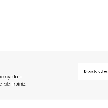
panyaları
bilirsiniz.