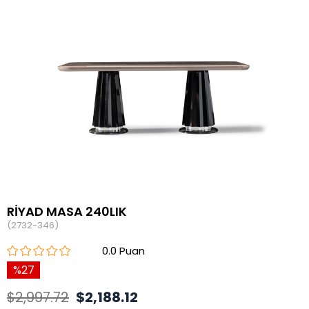
RİYAD MASA 240LIK
(2732-346)
0.0
27
$2,997.72
$2,188.12