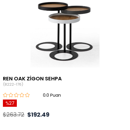
REN OAK ZİGON SEHPA
(8222-176)
0.0
27
$263.72
$192.49