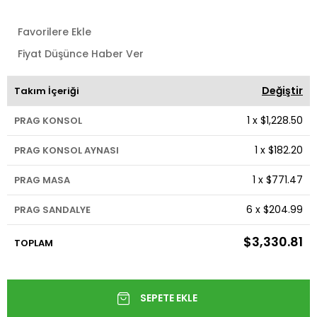
Favorilere Ekle
Fiyat Düşünce Haber Ver
Değiştir
Takım İçeriği
1
x
$1,228.50
PRAG KONSOL
1
x
$182.20
PRAG KONSOL AYNASI
1
x
$771.47
PRAG MASA
6
x
$204.99
PRAG SANDALYE
$3,330.81
TOPLAM