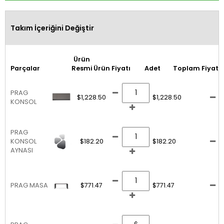
Takım İçeriğini Değiştir
Ürün
Parçalar
Resmi
Ürün Fiyatı
Adet
Toplam Fiyat
PRAG
$1,228.50
$1,228.50
KONSOL
PRAG
KONSOL
$182.20
$182.20
AYNASI
PRAG MASA
$771.47
$771.47