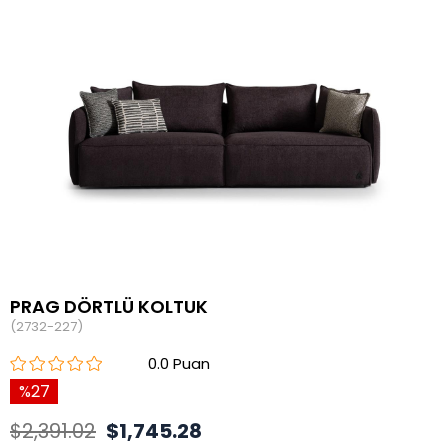
PRAG DÖRTLÜ KOLTUK
(2732-227)
0.0
27
$2,391.02
$1,745.28