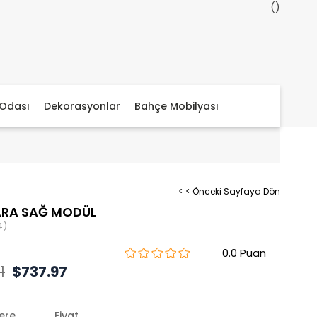
Odası
Dekorasyonlar
Bahçe Mobilyası
< < Önceki Sayfaya Dön
ARA SAĞ MODÜL
4)
0.0
1
$737.97
lere
Fiyat