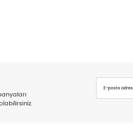
panyaları
bilirsiniz.