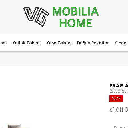
ası
Koltuk Takımı
Köşe Takımı
Düğün Paketleri
Genç 
PRAG 
(2732-23
27
$1,011.0
Favori