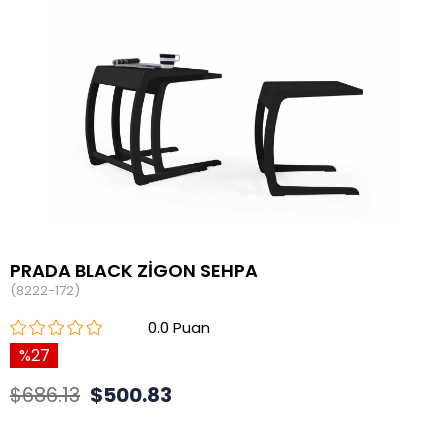
PRADA BLACK ZİGON SEHPA
(8222-172)
0.0
27
$686.13
$500.83