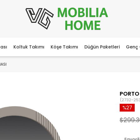
ası
Koltuk Takımı
Köşe Takımı
Düğün Paketleri
Genç 
ASI
PORTO
(2732-25
27
$299.3
Favori