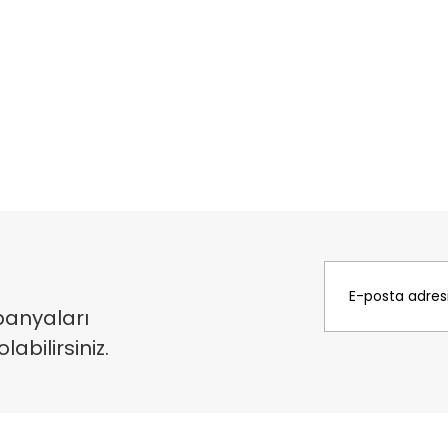
panyaları
bilirsiniz.