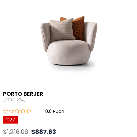
PORTO BERJER
(2732-274)
0.0
27
$1,216.06
$887.63