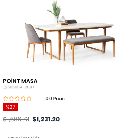
POİNT MASA
(2666684-209)
0.0
27
$1,686.73
$1,231.20