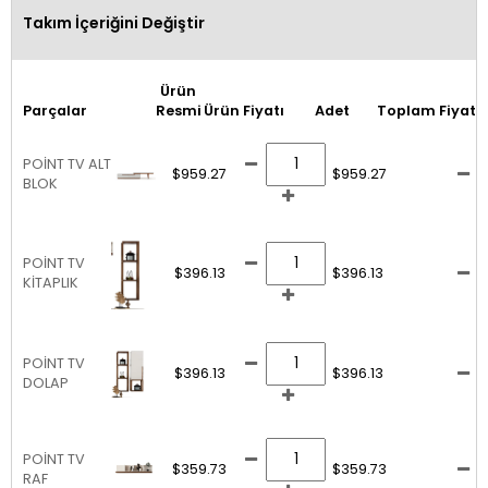
Takım İçeriğini Değiştir
Ürün
Parçalar
Resmi
Ürün Fiyatı
Adet
Toplam Fiyat
POİNT TV ALT
$959.27
$959.27
BLOK
POİNT TV
$396.13
$396.13
KİTAPLIK
POİNT TV
$396.13
$396.13
DOLAP
POİNT TV
$359.73
$359.73
RAF