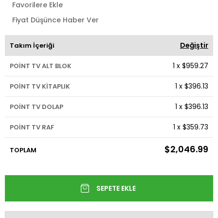
Favorilere Ekle
Fiyat Düşünce Haber Ver
Değiştir
Takım İçeriği
1
x
$959.27
POİNT TV ALT BLOK
1
x
$396.13
POİNT TV KİTAPLIK
1
x
$396.13
POİNT TV DOLAP
1
x
$359.73
POİNT TV RAF
$2,046.99
TOPLAM