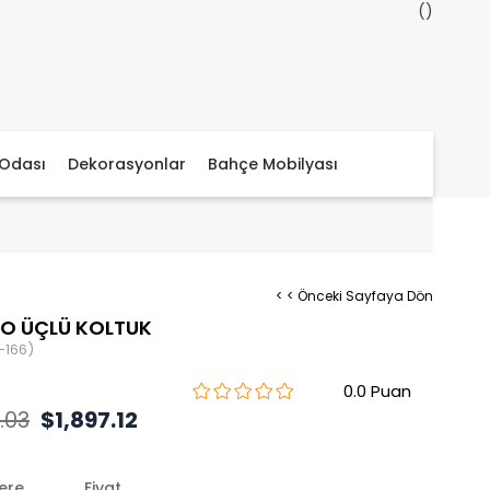
Odası
Dekorasyonlar
Bahçe Mobilyası
< < Önceki Sayfaya Dön
O ÜÇLÜ KOLTUK
-166)
0.0
.03
$1,897.12
lere
Fiyat