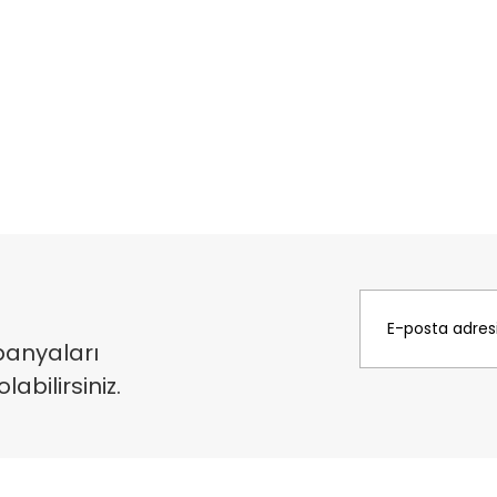
panyaları
bilirsiniz.