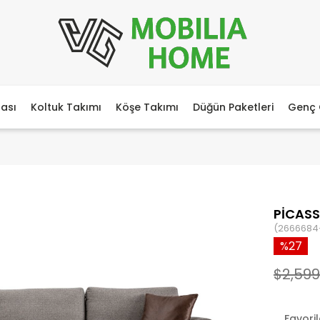
ası
Koltuk Takımı
Köşe Takımı
Düğün Paketleri
Genç 
PİCASS
(2666684
27
$2,599
Favori