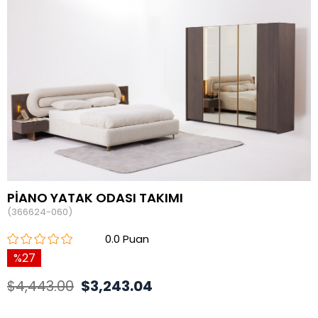
PİANO YATAK ODASI TAKIMI
(366624-060)
0.0
27
$4,443.00
$3,243.04