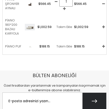
ŞİFONYER
$566.45
$566.45
AYNALI
PİANO
180*200
$1,002.59
Takım Ekle
$1,002.59
BAZALI
KARYOLA
PİANO PUF
$188.15
Takım Ekle
$188.15
BÜLTEN ABONELİĞİ
Özel fırsatlardan yararlanmak ve kampanyaları kaçırmamak için
e-bültenimize abone olabilirsiniz.