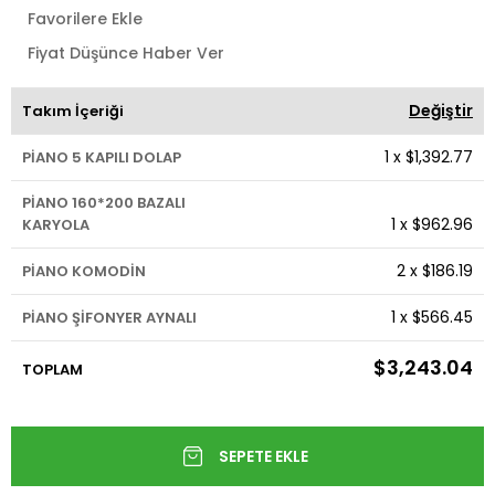
Favorilere Ekle
Fiyat Düşünce Haber Ver
Değiştir
Takım İçeriği
1
x
$1,392.77
PİANO 5 KAPILI DOLAP
PİANO 160*200 BAZALI
1
x
$962.96
KARYOLA
2
x
$186.19
PİANO KOMODİN
1
x
$566.45
PİANO ŞİFONYER AYNALI
$3,243.04
TOPLAM