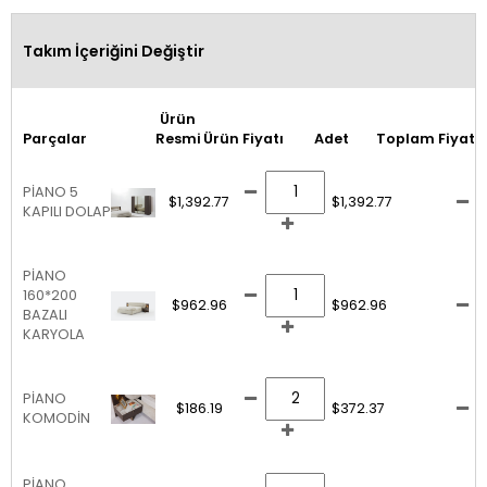
Takım İçeriğini Değiştir
Ürün
Parçalar
Resmi
Ürün Fiyatı
Adet
Toplam Fiyat
PİANO 5
$1,392.77
$1,392.77
KAPILI DOLAP
PİANO
160*200
$962.96
$962.96
BAZALI
KARYOLA
PİANO
$186.19
$372.37
KOMODİN
PİANO