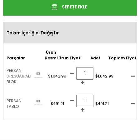
Takım İçeriğini Değiştir
Ürün
Parçalar
Resmi
Ürün Fiyatı
Adet
Toplam Fiyat
PERSAN
DRESUAR ALT
$1,042.99
$1,042.99
BLOK
PERSAN
$491.21
$491.21
TABLO