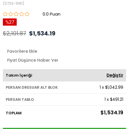
(2732-1061)
0.0
27
$2,101.87
$1,534.19
Favorilere Ekle
Fiyat Düşünce Haber Ver
Değiştir
Takım İçeriği
1
x
$1,042.99
PERSAN DRESUAR ALT BLOK
1
x
$491.21
PERSAN TABLO
$1,534.19
TOPLAM