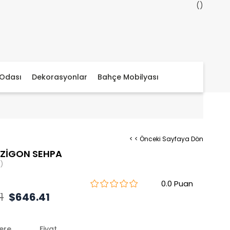
Odası
Dekorasyonlar
Bahçe Mobilyası
< < Önceki Sayfaya Dön
 ZİGON SEHPA
)
0.0
1
$646.41
lere
Fiyat