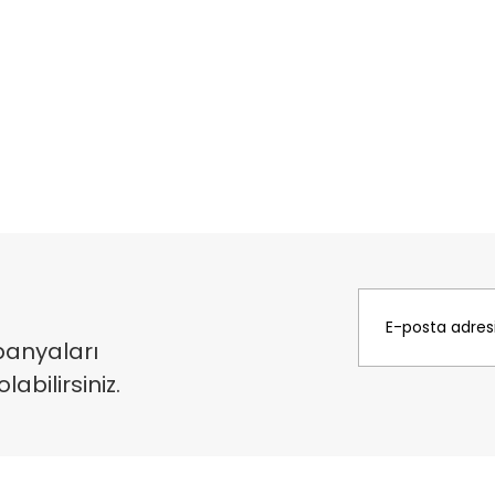
panyaları
bilirsiniz.