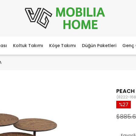
ası
Koltuk Takımı
Köşe Takımı
Düğün Paketleri
Genç 
A
PEACH
(8222-168
27
$885.6
Favori