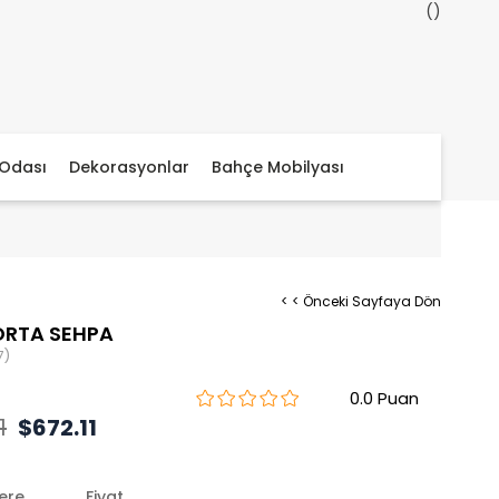
Odası
Dekorasyonlar
Bahçe Mobilyası
< < Önceki Sayfaya Dön
ORTA SEHPA
7)
0.0
1
$672.11
lere
Fiyat