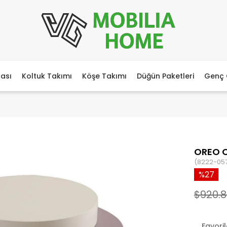
ası
Koltuk Takımı
Köşe Takımı
Düğün Paketleri
Genç 
OREO 
(8222-05
27
$920.8
Favori