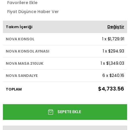
Favorilere Ekle
Fiyat Düşünce Haber Ver
Değiştir
Takım İçeriği
1
x
$1,729.91
NOVA KONSOL
1
x
$294.93
NOVA KONSOL AYNASI
1
x
$1,349.03
NOVA MASA 210LUK
6
x
$240.16
NOVA SANDALYE
$4,733.56
TOPLAM