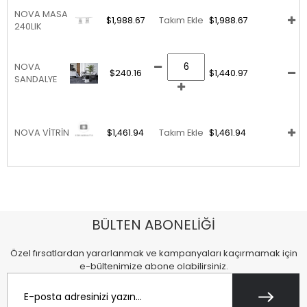
NOVA MASA
$1,988.67
Takım Ekle
$1,988.67
240LIK
NOVA
$240.16
$1,440.97
SANDALYE
NOVA VİTRİN
$1,461.94
Takım Ekle
$1,461.94
BÜLTEN ABONELİĞİ
Özel fırsatlardan yararlanmak ve kampanyaları kaçırmamak için
e-bültenimize abone olabilirsiniz.