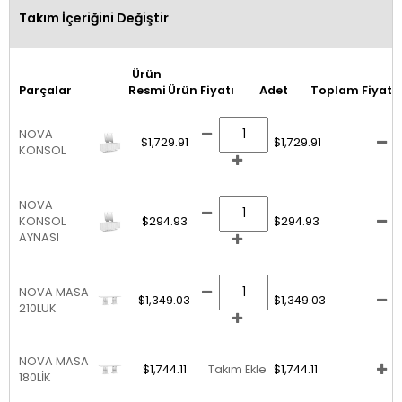
Takım İçeriğini Değiştir
Ürün
Parçalar
Resmi
Ürün Fiyatı
Adet
Toplam Fiyat
NOVA
$1,729.91
$1,729.91
KONSOL
NOVA
KONSOL
$294.93
$294.93
AYNASI
NOVA MASA
$1,349.03
$1,349.03
210LUK
NOVA MASA
$1,744.11
Takım Ekle
$1,744.11
180LİK