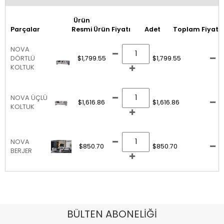
Ürün
Parçalar
Resmi
Ürün Fiyatı
Adet
Toplam Fiyat
NOVA
DÖRTLÜ
$1,799.55
$1,799.55
KOLTUK
NOVA ÜÇLÜ
$1,616.86
$1,616.86
KOLTUK
NOVA
$850.70
$850.70
BERJER
BÜLTEN ABONELİĞİ