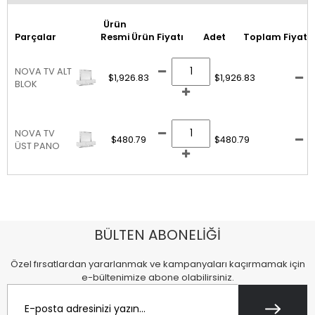
Ürün
Parçalar
Resmi
Ürün Fiyatı
Adet
Toplam Fiyat
NOVA TV ALT
$1,926.83
$1,926.83
BLOK
NOVA TV
$480.79
$480.79
ÜST PANO
BÜLTEN ABONELİĞİ
Özel fırsatlardan yararlanmak ve kampanyaları kaçırmamak için
e-bültenimize abone olabilirsiniz.