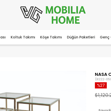
ası
Koltuk Takımı
Köşe Takımı
Düğün Paketleri
Genç 
NASA 
(8222-05
27
$1,120.
Favori