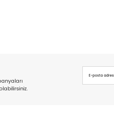
panyaları
bilirsiniz.