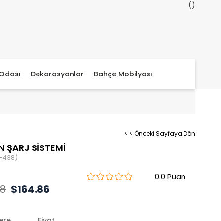
Odası
Dekorasyonlar
Bahçe Mobilyası
< < Önceki Sayfaya Dön
 ŞARJ SİSTEMİ
-438)
0.0
88
$164.86
lere
Fiyat