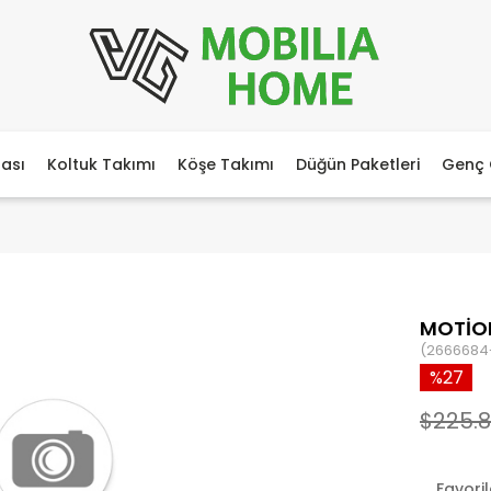
ası
Koltuk Takımı
Köşe Takımı
Düğün Paketleri
Genç 
MOTİON
(2666684
27
$225.
Favori