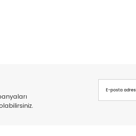
panyaları
bilirsiniz.