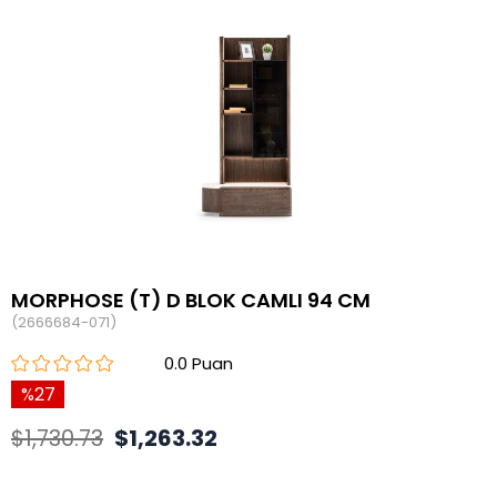
MORPHOSE (T) D BLOK CAMLI 94 CM
(2666684-071)
0.0
27
$1,730.73
$1,263.32