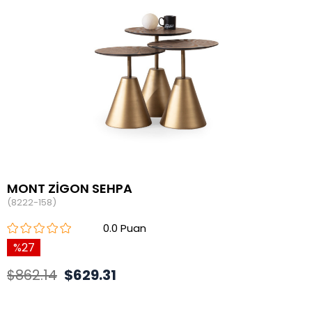
MONT ZİGON SEHPA
(8222-158)
0.0
27
$862.14
$629.31