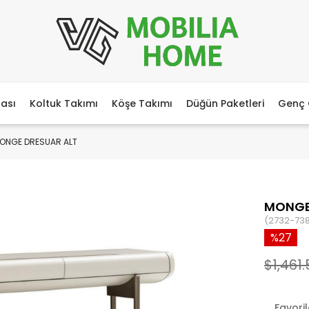
ası
Koltuk Takımı
Köşe Takımı
Düğün Paketleri
Genç 
ONGE DRESUAR ALT
MONGE
(2732-73
27
$1,461
Favori