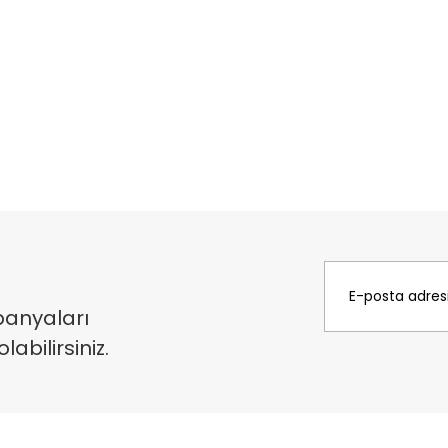
panyaları
bilirsiniz.