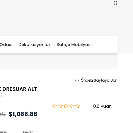
Odası
Dekorasyonlar
Bahçe Mobilyası
< < Önceki Sayfaya Dön
 DRESUAR ALT
8)
0.0
.59
$1,066.86
lere
Fiyat