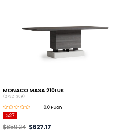
MONACO MASA 210LUK
(2732-369)
0.0
27
$859.24
$627.17