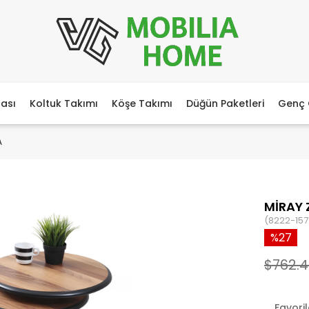
ası
Koltuk Takımı
Köşe Takımı
Düğün Paketleri
Genç 
A
MİRAY 
(8222-157
27
$762.
Favori