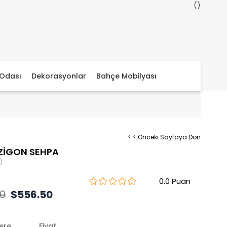
Odası
Dekorasyonlar
Bahçe Mobilyası
< < Önceki Sayfaya Dön
ZİGON SEHPA
)
0.0
40
$556.50
lere
Fiyat