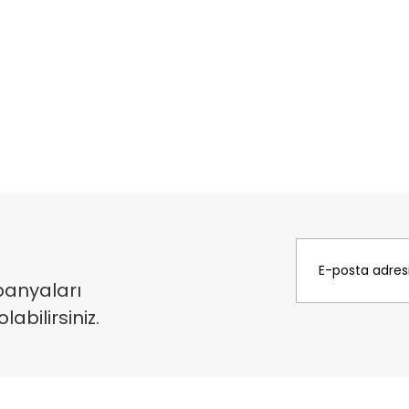
panyaları
bilirsiniz.