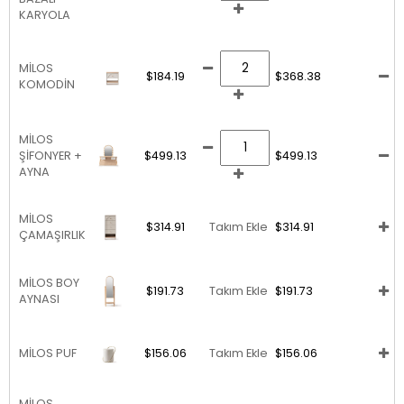
KARYOLA
MİLOS
$184.19
$368.38
KOMODİN
MİLOS
ŞİFONYER +
$499.13
$499.13
AYNA
MİLOS
$314.91
Takım Ekle
$314.91
ÇAMAŞIRLIK
MİLOS BOY
$191.73
Takım Ekle
$191.73
AYNASI
MİLOS PUF
$156.06
Takım Ekle
$156.06
MİLOS