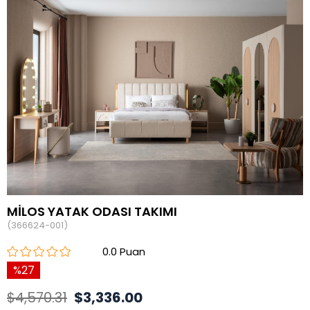
MİLOS YATAK ODASI TAKIMI
(366624-001)
0.0
27
$4,570.31
$3,336.00