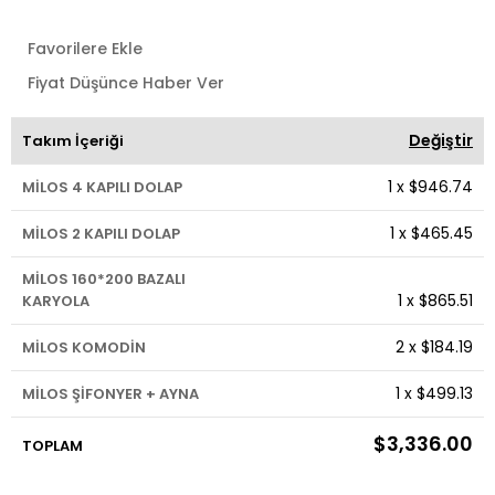
Favorilere Ekle
Fiyat Düşünce Haber Ver
Değiştir
Takım İçeriği
1
x
$946.74
MİLOS 4 KAPILI DOLAP
1
x
$465.45
MİLOS 2 KAPILI DOLAP
MİLOS 160*200 BAZALI
1
x
$865.51
KARYOLA
2
x
$184.19
MİLOS KOMODİN
1
x
$499.13
MİLOS ŞİFONYER + AYNA
$3,336.00
TOPLAM