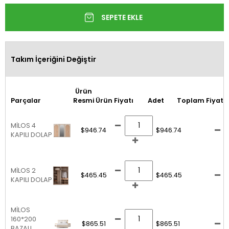
Takım İçeriğini Değiştir
Ürün
Parçalar
Resmi
Ürün Fiyatı
Adet
Toplam Fiyat
MİLOS 4
$946.74
$946.74
KAPILI DOLAP
MİLOS 2
$465.45
$465.45
KAPILI DOLAP
MİLOS
160*200
$865.51
$865.51
BAZALI