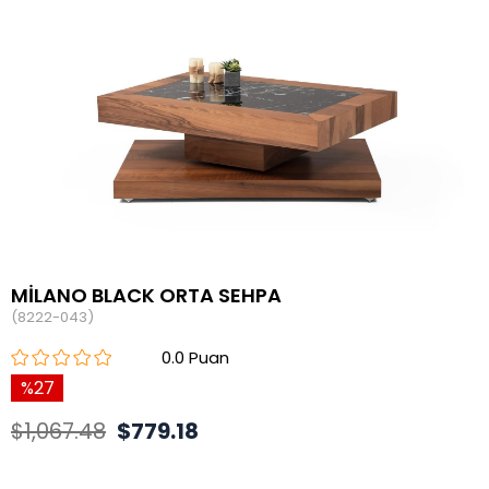
MİLANO BLACK ORTA SEHPA
(8222-043)
0.0
27
$1,067.48
$779.18