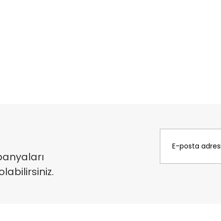
panyaları
bilirsiniz.