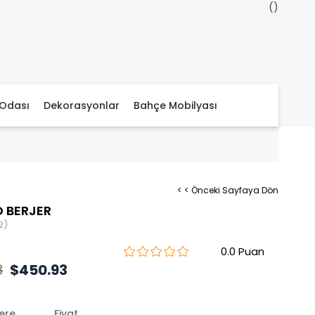
Odası
Dekorasyonlar
Bahçe Mobilyası
< < Önceki Sayfaya Dön
 BERJER
2)
0.0
8
$450.93
lere
Fiyat