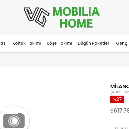
ası
Koltuk Takımı
Köşe Takımı
Düğün Paketleri
Genç 
MİLANO
(4365-30
27
$617.7
Favori