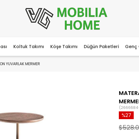
ası
Koltuk Takımı
Köşe Takımı
Düğün Paketleri
Genç 
ON YUVARLAK MERMER
MATER
MERME
(2666684
27
$528.