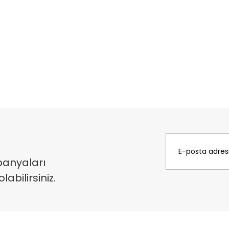
panyaları
bilirsiniz.