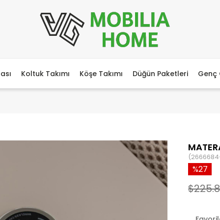
ası
Koltuk Takımı
Köşe Takımı
Düğün Paketleri
Genç 
MATER
(2666684
27
$225.
Favori