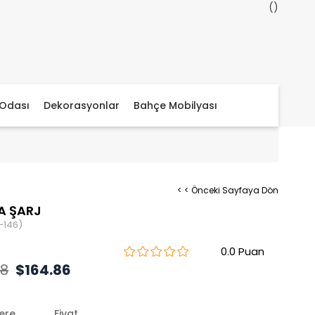
Odası
Dekorasyonlar
Bahçe Mobilyası
< < Önceki Sayfaya Dön
A ŞARJ
-146)
0.0
88
$164.86
lere
Fiyat