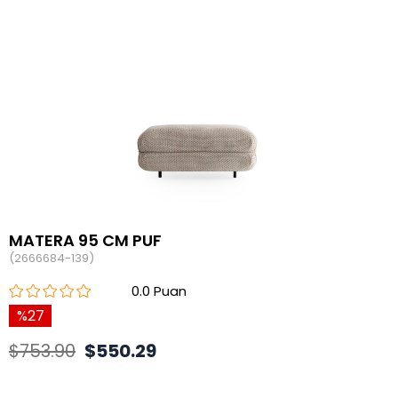
MATERA 95 CM PUF
(2666684-139)
0.0
27
$753.90
$550.29