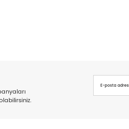
panyaları
bilirsiniz.