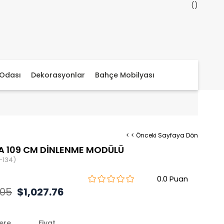
Odası
Dekorasyonlar
Bahçe Mobilyası
< < Önceki Sayfaya Dön
 109 CM DİNLENME MODÜLÜ
-134)
0.0
.05
$1,027.76
lere
Fiyat