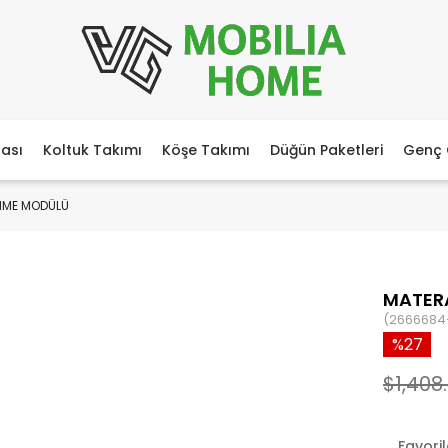
ası
Koltuk Takımı
Köşe Takımı
Düğün Paketleri
Genç 
NME MODÜLÜ
MATERA
(2666684
27
$1,408
Favori