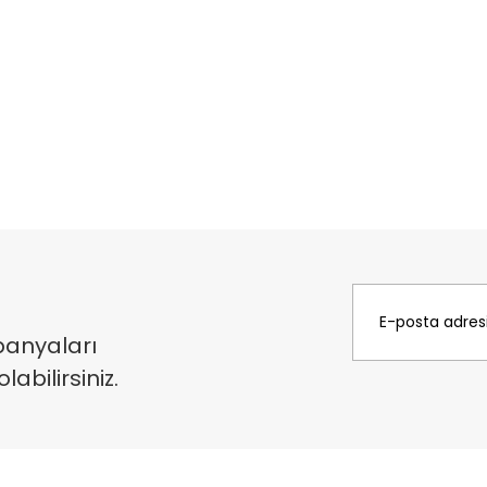
panyaları
bilirsiniz.