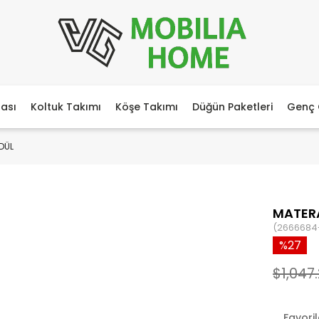
ası
Koltuk Takımı
Köşe Takımı
Düğün Paketleri
Genç 
DÜL
MATER
(2666684-
27
$1,047
Favori