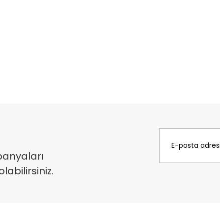
panyaları
bilirsiniz.