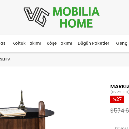
ası
Koltuk Takımı
Köşe Takımı
Düğün Paketleri
Genç 
 SEHPA
MARKI
(8222-101
27
$574.
Favori