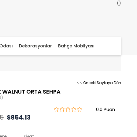
Odası
Dekorasyonlar
Bahçe Mobilyası
< < Önceki Sayfaya Dön
Z WALNUT ORTA SEHPA
9)
0.0
15
$854.13
lere
Fiyat