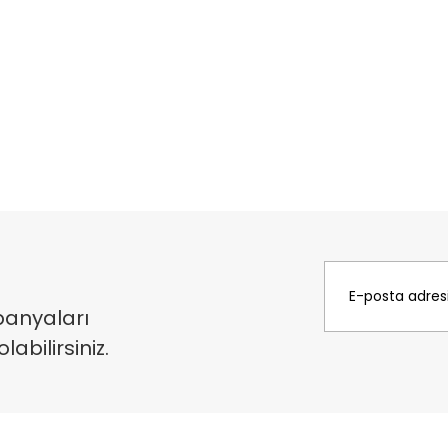
panyaları
bilirsiniz.