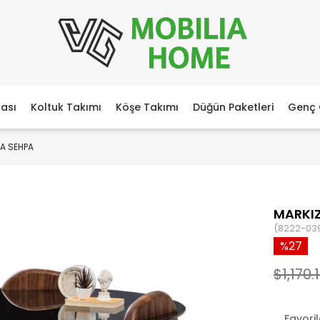
ası
Koltuk Takımı
Köşe Takımı
Düğün Paketleri
Genç 
A SEHPA
MARKI
(8222-03
27
$1,170.
Favori