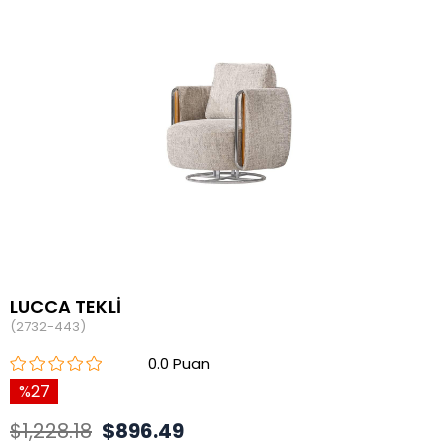
LUCCA TEKLİ
(2732-443)
0.0
27
$1,228.18
$896.49