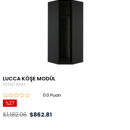
LUCCA KÖŞE MODÜL
(2732-424)
0.0
27
$1,182.06
$862.81