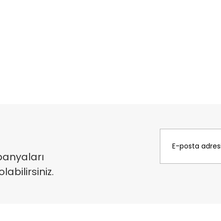
panyaları
bilirsiniz.