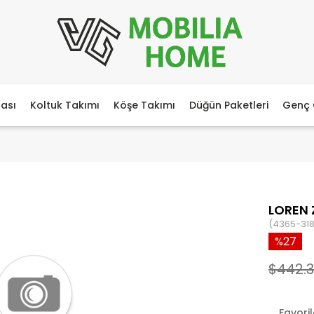
ası
Koltuk Takımı
Köşe Takımı
Düğün Paketleri
Genç 
LOREN 
(4365-318
27
$442.
Favori