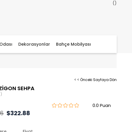
Odası
Dekorasyonlar
Bahçe Mobilyası
< < Önceki Sayfaya Dön
ZİGON SEHPA
)
0.0
36
$322.88
lere
Fiyat