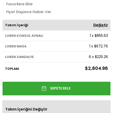
Favorilere Ekle
Fiyat Düşünce Haber Ver
Değiştir
Takım İçeriği
1
x
$855.63
LOREN KONSOL AYNALI
1
x
$672.76
LOREN MASA
6
x
$225.26
LOREN SANDALYE
$2,804.96
TOPLAM
Takım İçeriğini Değiştir