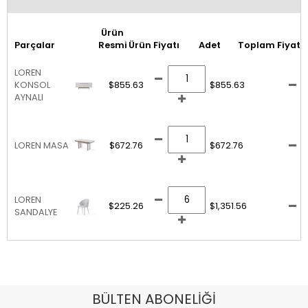
Ürün
Parçalar
Resmi
Ürün Fiyatı
Adet
Toplam Fiyat
LOREN
KONSOL
$855.63
$855.63
AYNALI
LOREN MASA
$672.76
$672.76
LOREN
$225.26
$1,351.56
SANDALYE
BÜLTEN ABONELİĞİ