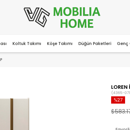
ası
Koltuk Takımı
Köşe Takımı
Düğün Paketleri
Genç 
AP
LOREN 
(4365-071
27
$583.1
Favori