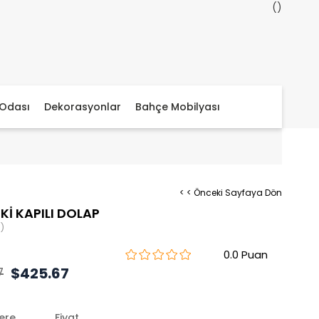
Odası
Dekorasyonlar
Bahçe Mobilyası
< < Önceki Sayfaya Dön
İKİ KAPILI DOLAP
)
0.0
7
$425.67
lere
Fiyat