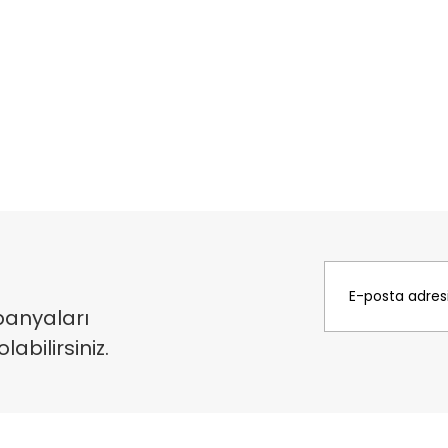
panyaları
bilirsiniz.