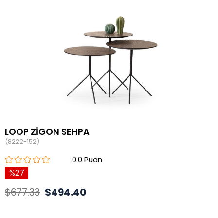
LOOP ZİGON SEHPA
(8222-152)
0.0
27
$677.33
$494.40