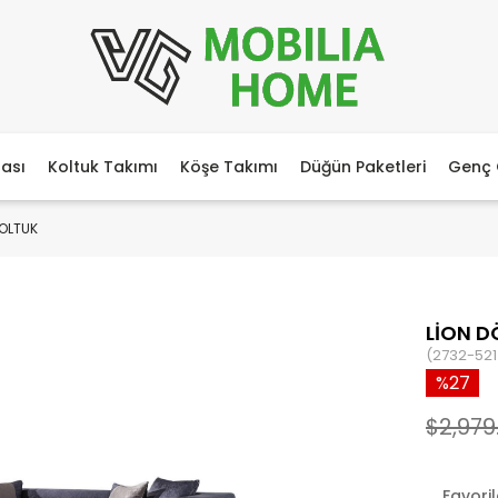
ası
Koltuk Takımı
Köşe Takımı
Düğün Paketleri
Genç 
KOLTUK
LİON D
(2732-521
27
$2,979
Favori