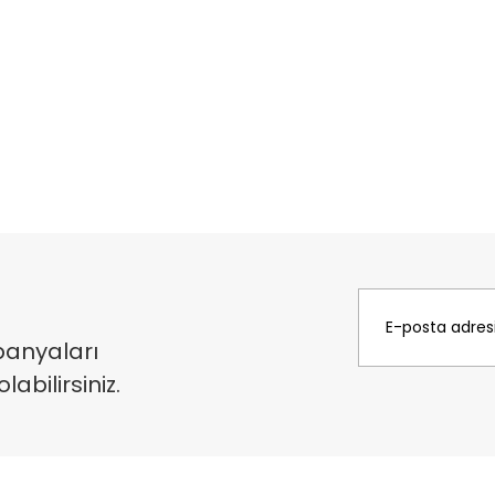
panyaları
bilirsiniz.