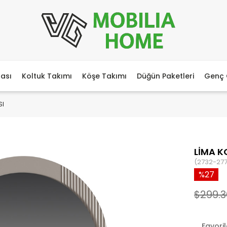
ası
Koltuk Takımı
Köşe Takımı
Düğün Paketleri
Genç 
SI
LİMA K
(2732-277
27
$299.3
Favori