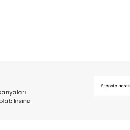
panyaları
bilirsiniz.