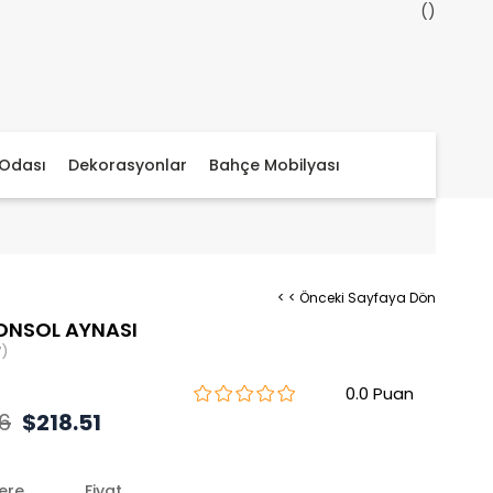
Odası
Dekorasyonlar
Bahçe Mobilyası
< < Önceki Sayfaya Dön
ONSOL AYNASI
)
0.0
6
$218.51
lere
Fiyat