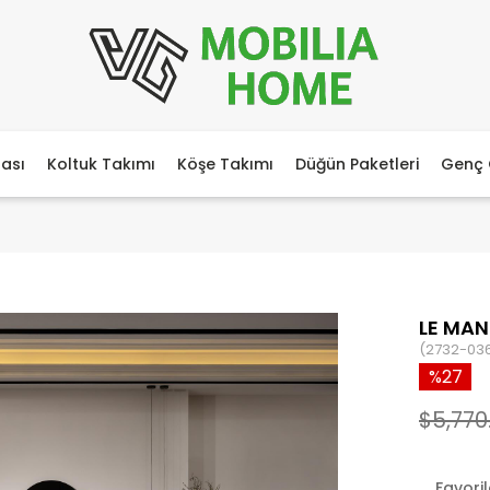
ası
Koltuk Takımı
Köşe Takımı
Düğün Paketleri
Genç 
LE MAN
(2732-03
27
$5,770
Favori