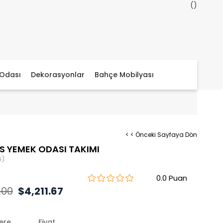
Odası
Dekorasyonlar
Bahçe Mobilyası
< < Önceki Sayfaya Dön
S YEMEK ODASI TAKIMI
6)
0.0
.00
$4,211.67
lere
Fiyat