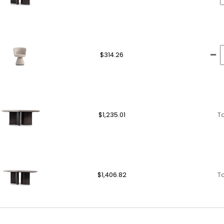
$314.26
$1,235.01
T
$1,406.82
T