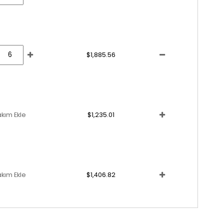
$1,885.56
akım Ekle
$1,235.01
akım Ekle
$1,406.82