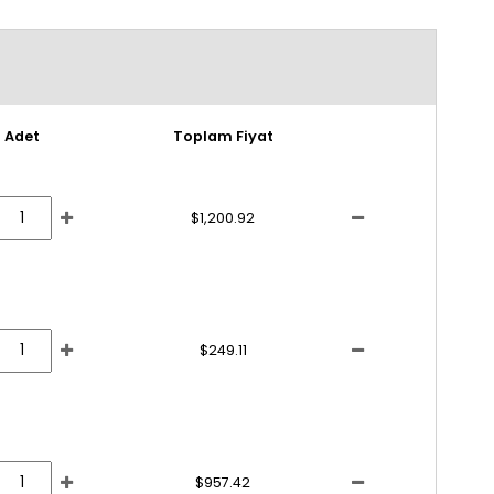
Adet
Toplam Fiyat
$1,200.92
$249.11
$957.42