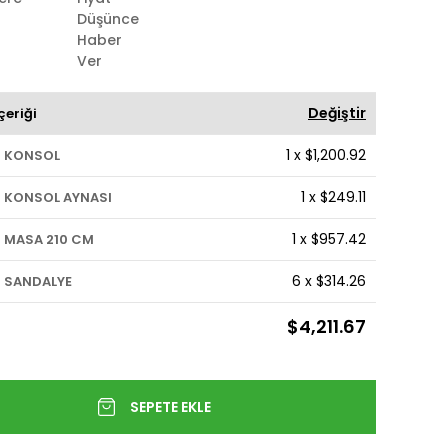
Düşünce
Haber
Ver
Değiştir
çeriği
1
x
$1,200.92
S KONSOL
1
x
$249.11
S KONSOL AYNASI
1
x
$957.42
 MASA 210 CM
6
x
$314.26
S SANDALYE
$4,211.67