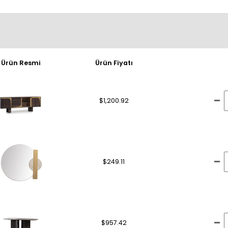
Ürün Resmi
Ürün Fiyatı
$1,200.92
$249.11
$957.42