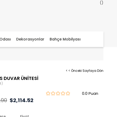
Odası
Dekorasyonlar
Bahçe Mobilyası
< < Önceki Sayfaya Dön
S DUVAR ÜNİTESİ
4)
0.0
.90
$2,114.52
lere
Fiyat