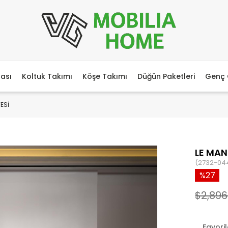
ası
Koltuk Takımı
Köşe Takımı
Düğün Paketleri
Genç 
ESİ
LE MAN
(2732-04
27
$2,896
Favori