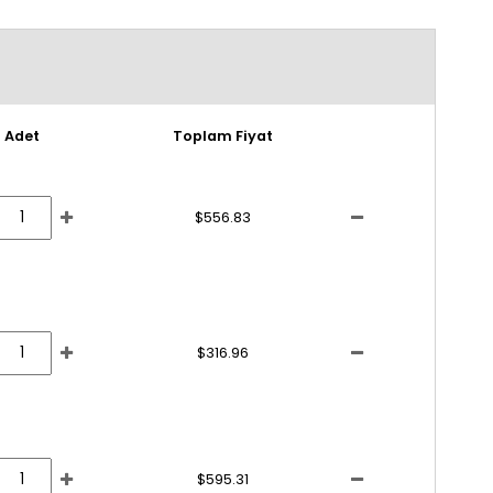
Adet
Toplam Fiyat
$556.83
$316.96
$595.31