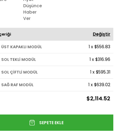
Düşünce
Haber
Ver
Değiştir
çeriği
1
x
$556.83
 ÜST KAPAKLI MODÜL
1
x
$316.96
 SOL TEKLİ MODÜL
1
x
$595.31
 SOL ÇİFTLİ MODÜL
1
x
$639.02
S SAĞ RAF MODÜL
$2,114.52