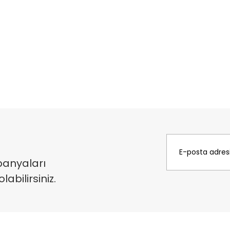
panyaları
bilirsiniz.