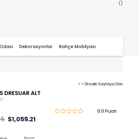
Odası
Dekorasyonlar
Bahçe Mobilyası
< < Önceki Sayfaya Dön
S DRESUAR ALT
3)
0.0
15
$1,059.21
lere
Fiyat