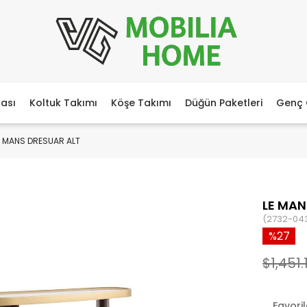
ası
Koltuk Takımı
Köşe Takımı
Düğün Paketleri
Genç 
E MANS DRESUAR ALT
LE MAN
(2732-04
27
$1,451.
Favori