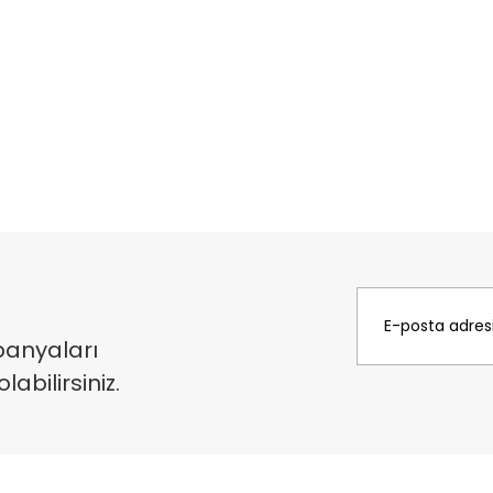
panyaları
bilirsiniz.