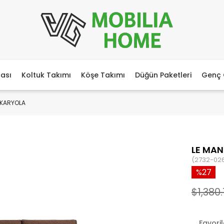
ası
Koltuk Takımı
Köşe Takımı
Düğün Paketleri
Genç 
 KARYOLA
LE MAN
(2732-02
27
$1,380.
Favori