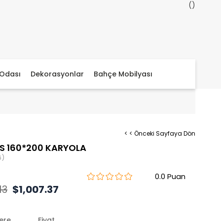
Odası
Dekorasyonlar
Bahçe Mobilyası
< < Önceki Sayfaya Dön
S 160*200 KARYOLA
6)
0.0
13
$1,007.37
lere
Fiyat