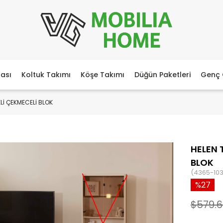
ası
Koltuk Takımı
Köşe Takımı
Düğün Paketleri
Genç 
KLİ ÇEKMECELİ BLOK
HELEN 
BLOK
(4365-103
27
$579.