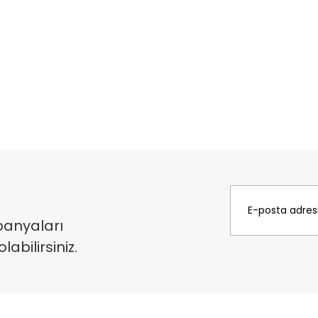
panyaları
bilirsiniz.