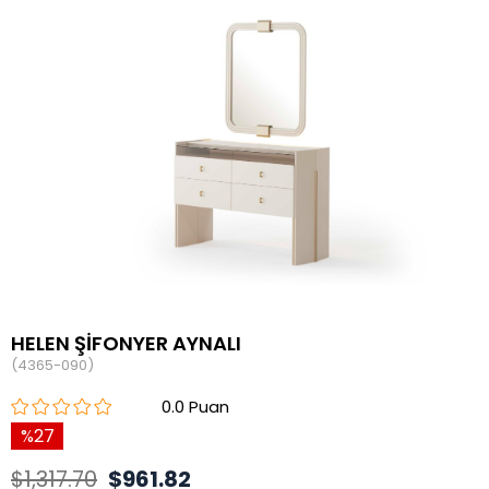
HELEN ŞİFONYER AYNALI
(4365-090)
0.0
27
$1,317.70
$961.82